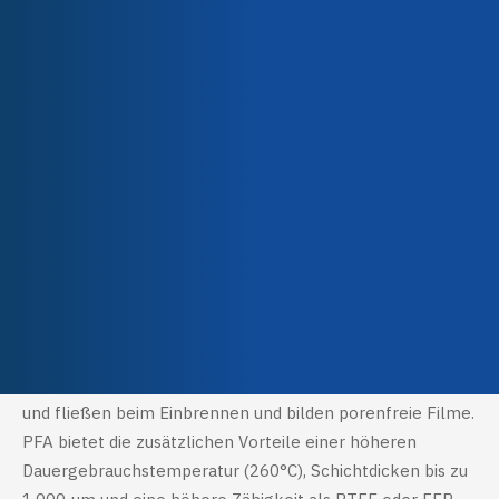
Unser Team
Kategorien
Teflon™-
Industriebeschichtungen
Unsere Engagements
Qualität & Zertifizierungen
Properties
Temperaturbeständigkeit
,
Antihaft-Eigenschaften
,
Korrosionsbeständigkeit
,
Abriebfestigkeit
Application methods
Electrostatic spraying
Beschreibung
Technical characteristics
PFA (Perfluoralkoxy) Antihaftbeschichtungen schmelzen
und fließen beim Einbrennen und bilden porenfreie Filme.
PFA bietet die zusätzlichen Vorteile einer höheren
Dauergebrauchstemperatur (260°C), Schichtdicken bis zu