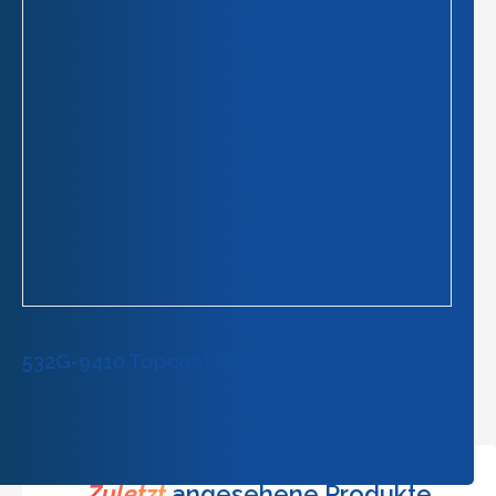
532G-9410 Topcoat PFA Pulver Klar
Zuletzt
angesehene Produkte