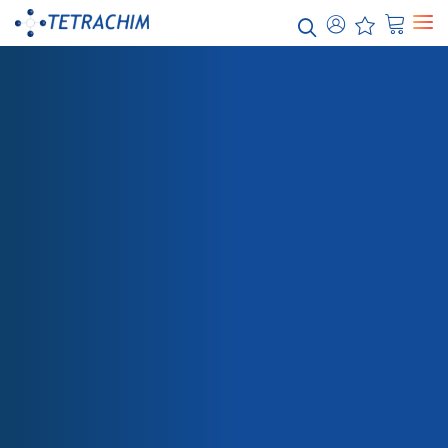
Unsere
Lösungen
Lebensmittel / Industrielle Backformen
Chemikalien / Wasser
Elektronik / Halbleiter
Energie / Elektrizität
Luft- und Raumfahrt
SHOP
532G-7411 TOPCOAT PFA PULVER KLAR
Automobilindustrie
Papier/Textil
Verpackung
Gesundheitspflege
Teflon™-Industriebeschichtungen
Teflon™ ETFE
Teflon™ PFA
Teflon™ PTFE
Teflon™ FEP