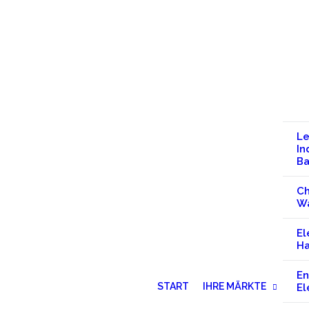
Le
In
B
Ch
W
El
Ha
En
START
IHRE MÄRKTE
El