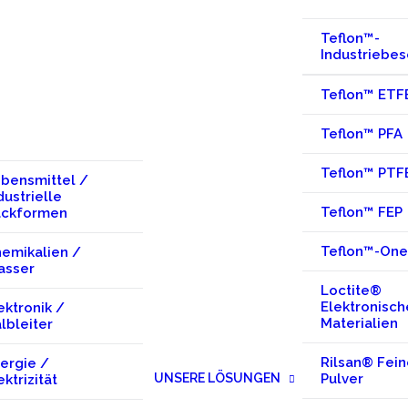
Teflon™-
Industriebe
Teflon™ ETF
Teflon™ PFA
Teflon™ PTF
bensmittel /
dustrielle
Teflon™ FEP
ackformen
Teflon™-One
emikalien /
asser
Loctite®
Elektronisch
ektronik /
Materialien
lbleiter
Rilsan® Fein
ergie /
Pulver
UNSERE LÖSUNGEN
ektrizität