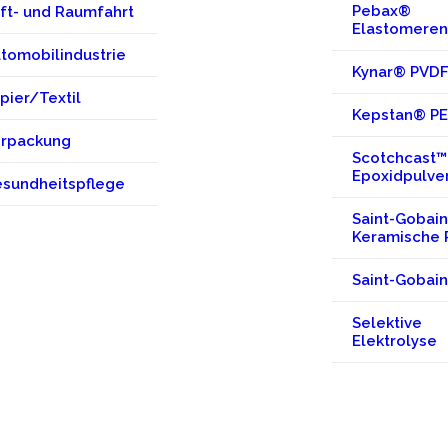
Pebax®
ft- und Raumfahrt
Elastomeren
tomobilindustrie
Kynar® PVD
pier/Textil
Kepstan® P
rpackung
Scotchcast™
Epoxidpulve
sundheitspflege
Saint-Gobain
Keramische 
Saint-Gobain
Selektive
Elektrolyse