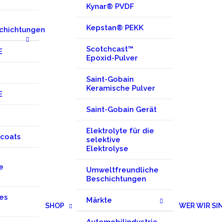
Kynar® PVDF
Kepstan® PEKK
schichtungen
Scotchcast™
E
Epoxid-Pulver
Saint-Gobain
Keramische Pulver
E
Saint-Gobain Gerät
Elektrolyte für die
coats
selektive
Elektrolyse
e
Umweltfreundliche
Beschichtungen
es
Märkte
SHOP
WER WIR SI