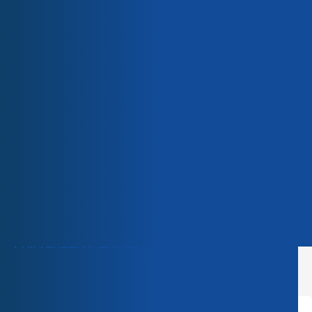
Unser Team
Unsere Engagements
Qualität & Zertifizierungen
PRIMGREEN® LAT 12035