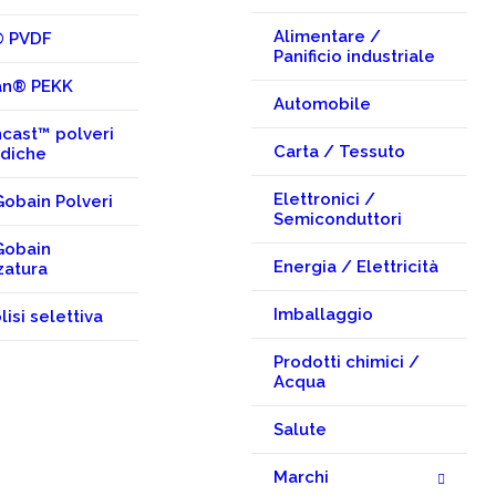
Alimentare /
® PVDF
Panificio industriale
an® PEKK
Automobile
cast™ polveri
Carta / Tessuto
idiche
Elettronici /
Gobain Polveri
Semiconduttori
Gobain
Energia / Elettricità
zatura
Imballaggio
lisi selettiva
Prodotti chimici /
Acqua
Salute
Marchi