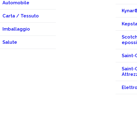
Automobile
Kynar
Carta / Tessuto
Kepst
Imballaggio
Scotch
Salute
eposs
Saint-
Saint-
Attrez
Elettro