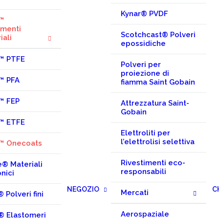
Kynar® PVDF
n™
imenti
Scotchcast® Polveri
iali
epossidiche
n™ PTFE
Polveri per
proiezione di
™ PFA
fiamma Saint Gobain
™ FEP
Attrezzatura Saint-
Gobain
n™ ETFE
Elettroliti per
l’elettrolisi selettiva
n™ Onecoats
Rivestimenti eco-
e® Materiali
responsabili
onici
NEGOZIO
C
Mercati
 Polveri fini
Aerospaziale
® Elastomeri