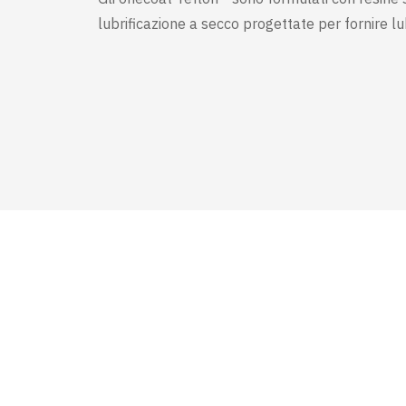
lubrificazione a secco progettate per fornire lub
LINEA DIRETTA TECNICA
CONSEGNA IN
Abbiamo oltre 20 anni di esperienza
Il nostro team lo
nei rivestimenti speciali e negli
tutte le prati
inchiostri conduttivi. Lasciatevi guidare
modo che il