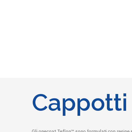
Cappotti 
Gli onecoat Teflon™ sono formulati con resine s