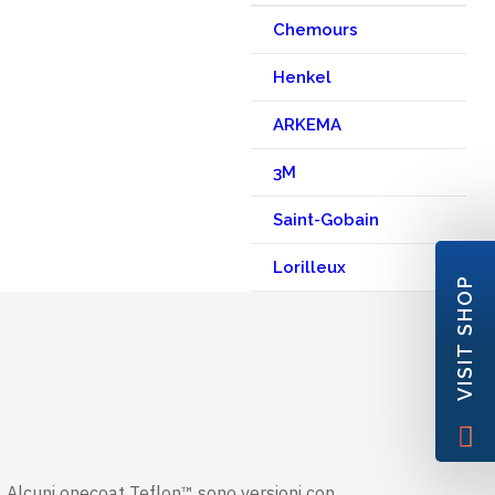
Chemours
Henkel
ARKEMA
3M
Saint-Gobain
Lorilleux
VISIT SHOP
e. Alcuni onecoat Teflon™ sono versioni con