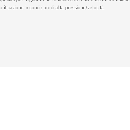
rificazione in condizioni di alta pressione/velocità.
 OLTRE 55 PAESI
SOSTENIBILITÀ
gistico si occuperà di
In Tetrachim seguiamo un approccio
che burocratiche in
sostenibile: promuoviamo una gamma
 vostro prodotto