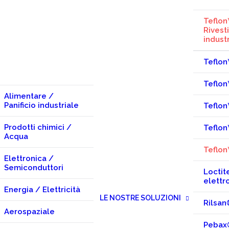
Teflo
Rivest
industr
Teflo
Teflon
Alimentare /
Panificio industriale
Teflon
Prodotti chimici /
Teflo
Acqua
Teflo
Elettronica /
Semiconduttori
Loctit
elettr
Energia / Elettricità
LE NOSTRE SOLUZIONI
Rilsan®
Aerospaziale
Pebax