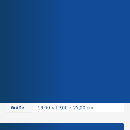
Unser Team
Unsere Engagements
Beschreibung
Technical characteristics
Qualität & Zertifizierungen
ETFE ist ein Copolymer aus Ethylen und
Tetrafluorethylen. Obwohl es nicht vollständig fluoriert
ist, verfügt ETFE über eine ausgezeichnete chemische
Beständigkeit und kann kontinuierlich bei 150°C
betrieben werden. Dieses Harz ist das härteste unter den
Fluorkunststoffen und kann mit einer Schichtdicke von bis
zu 1000 µm aufgetragen werden, um eine äußerst
haltbare Oberfläche zu erzielen.
Gewicht
6,00 kg
Größe
19,00 × 19,00 × 27,00 cm