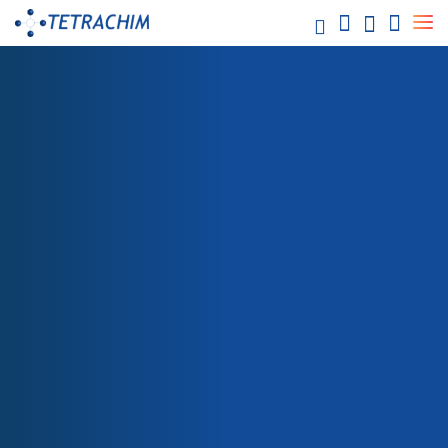
Unsere
Lösungen
Lebensmittel / Industrielle Backformen
Chemikalien / Wasser
Elektronik / Halbleiter
Energie / Elektrizität
Luft- und Raumfahrt
SHOP
699N-129 GRUNDIERUNG ETFE SCHWARZ
Automobilindustrie
Papier/Textil
Verpackung
Gesundheitspflege
Teflon™-Industriebeschichtungen
Teflon™ ETFE
Teflon™ PFA
Teflon™ PTFE
Teflon™ FEP