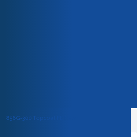
Unser Team
Unsere Engagements
Qualität & Zertifizierungen
856G-300 Topcoat FEP Klar