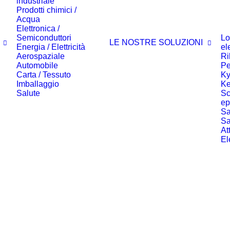
industriale
Prodotti chimici /
Acqua
Elettronica /
Semiconduttori
Lo
LE NOSTRE SOLUZIONI
Energia / Elettricità
el
Aerospaziale
Ri
Automobile
Pe
Carta / Tessuto
K
Imballaggio
K
Salute
Sc
ep
Sa
Sa
At
El