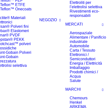
Teflon™ FEP
Elettroliti per
Teflon™ ETFE
l’elettrolisi selettiva
Teflon™ Onecoats
Rivestimenti eco-
responsabili
ctite® Materiali
NEGOZIO
ettronici
MERCATI
lsan® Polveri fini
bax® Elastomeri
Aerospaziale
ynar® PVDF
Alimentare / Panificio
epstan® PEKK
industriale
otchcast™ polveri
Automobile
ossidiche
Carta / Tessuto
int-Gobain Polveri
Elettronici /
int-Gobain
Semiconduttori
trezzatura
Energia / Elettricità
ettrolisi selettiva
Imballaggio
Prodotti chimici /
Acqua
Salute
MARCHI
Chemours
Henkel
ARKEMA