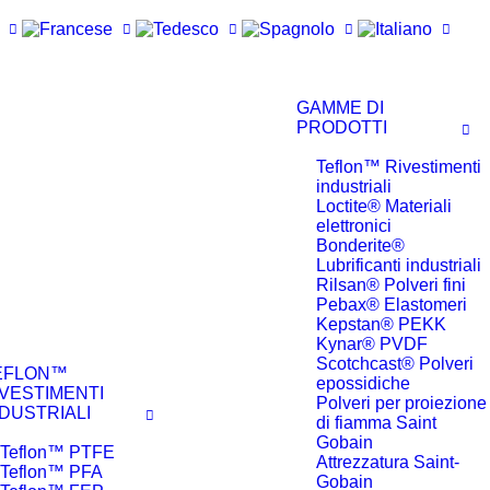
GAMME DI
PRODOTTI
Teflon™ Rivestimenti
industriali
Loctite® Materiali
elettronici
Bonderite®
Lubrificanti industriali
Rilsan® Polveri fini
Pebax® Elastomeri
Kepstan® PEKK
Kynar® PVDF
Scotchcast® Polveri
EFLON™
epossidiche
IVESTIMENTI
Polveri per proiezione
NDUSTRIALI
di fiamma Saint
Gobain
Teflon™ PTFE
Attrezzatura Saint-
Teflon™ PFA
Gobain