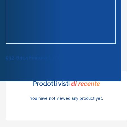
532-6414 Finitura ETFE verde
Prodotti visti
di recente
You have not viewed any product yet.