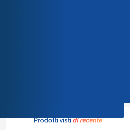
Team
Peso
6,00 kg
Azienda
Dimensioni
19,00 × 19,00 × 27,00 cm
Qualità e certificazioni
Prodotti
correlati
Non è stato trovato nulla.
Prodotti visti
di recente