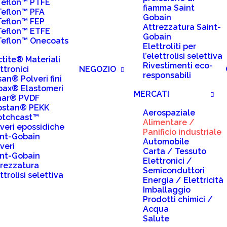
Teflon™ PTFE
fiamma Saint
Teflon™ PFA
Gobain
Teflon™ FEP
Attrezzatura Saint-
Teflon™ ETFE
Gobain
Teflon™ Onecoats
Elettroliti per
l’elettrolisi selettiva
tite® Materiali
Rivestimenti eco-
ttronici
NEGOZIO
responsabili
san® Polveri fini
bax® Elastomeri
MERCATI
nar® PVDF
pstan® PEKK
Aerospaziale
otchcast™
Alimentare /
veri epossidiche
Panificio industriale
int-Gobain
Automobile
veri
Carta / Tessuto
int-Gobain
Elettronici /
trezzatura
Semiconduttori
ttrolisi selettiva
Energia / Elettricità
Imballaggio
Prodotti chimici /
Acqua
Salute