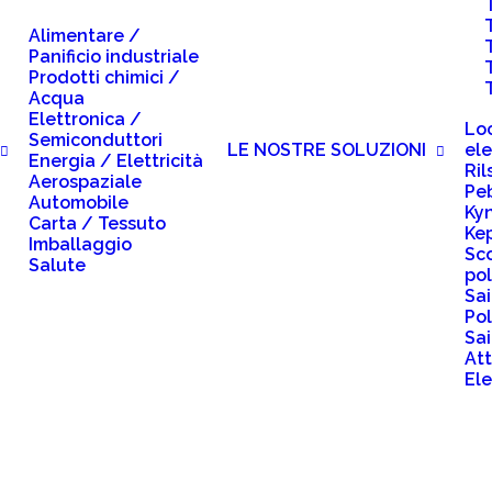
Alimentare /
Panificio industriale
Prodotti chimici /
Acqua
Elettronica /
Loc
Semiconduttori
ele
LE NOSTRE SOLUZIONI
Energia / Elettricità
Ril
Aerospaziale
Pe
Automobile
Ky
Carta / Tessuto
Ke
Imballaggio
Sc
Salute
pol
Sa
Pol
Sa
At
Ele