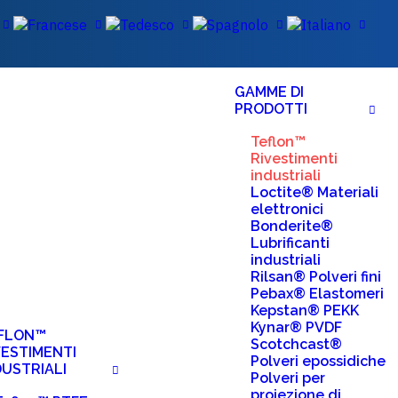
GAMME DI
PRODOTTI
Teflon™
Rivestimenti
industriali
Loctite® Materiali
elettronici
Bonderite®
Lubrificanti
industriali
Rilsan® Polveri fini
Pebax® Elastomeri
Kepstan® PEKK
Kynar® PVDF
FLON™
Scotchcast®
VESTIMENTI
Polveri epossidiche
DUSTRIALI
Polveri per
proiezione di