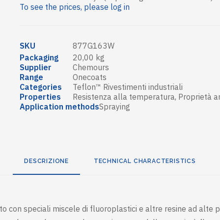
To see the prices, please log in
SKU
877G163W
Packaging
20,00 kg
Supplier
Chemours
Range
Onecoats
Categories
Teflon™ Rivestimenti industriali
Properties
Resistenza alla temperatura
,
Proprietà a
Application methods
Spraying
DESCRIZIONE
TECHNICAL CHARACTERISTICS
con speciali miscele di fluoroplastici e altre resine ad alte pr