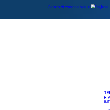
Centro di conoscenza
TE
RI
IN