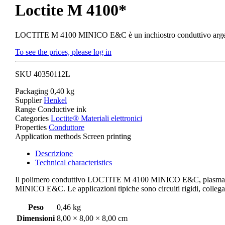
Loctite M 4100*
LOCTITE M 4100 MINICO E&C è un inchiostro conduttivo argento t
To see the prices, please log in
SKU
40350112L
Packaging
0,40 kg
Supplier
Henkel
Range
Conductive ink
Categories
Loctite® Materiali elettronici
Properties
Conduttore
Application methods
Screen printing
Descrizione
Technical characteristics
Il polimero conduttivo LOCTITE M 4100 MINICO E&C, plasmabile con
MINICO E&C. Le applicazioni tipiche sono circuiti rigidi, colleg
Peso
0,46 kg
Dimensioni
8,00 × 8,00 × 8,00 cm