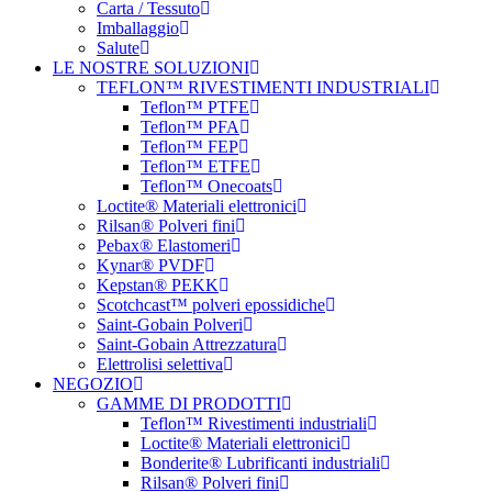
Carta / Tessuto
Imballaggio
Salute
LE NOSTRE SOLUZIONI
TEFLON™ RIVESTIMENTI INDUSTRIALI
Teflon™ PTFE
Teflon™ PFA
Teflon™ FEP
Teflon™ ETFE
Teflon™ Onecoats
Loctite® Materiali elettronici
Rilsan® Polveri fini
Pebax® Elastomeri
Kynar® PVDF
Kepstan® PEKK
Scotchcast™ polveri epossidiche
Saint-Gobain Polveri
Saint-Gobain Attrezzatura
Elettrolisi selettiva
NEGOZIO
GAMME DI PRODOTTI
Teflon™ Rivestimenti industriali
Loctite® Materiali elettronici
Bonderite® Lubrificanti industriali
Rilsan® Polveri fini