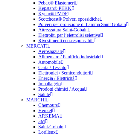
Pebax® Elastomeri
Kepstan® PEKK
Kynar® PVDF
Scotchcast® Polveri epossidiche
Polveri per proiezione di fiamma Saint Gobain
Attrezzatura Saint-Gobain
Elettroliti per l’elettrolisi selettiva
Rivestimenti eco-responsabili
MERCATI
Aerospaziale
Alimentare / Panificio industriale
Automobile
Carta / Tessuto
Elettronici / Semiconduttori
Energia / Elettricità
Imballaggio
Prodotti chimici / Acqua
Salute
MARCHI
Chemours
Henkel
ARKEMA
3M
Saint-Gobain
Lorilleux