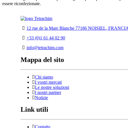
essere riconfezionate.
12 rue de la Mare Blanche 77186 NOISIEL, FRANCI
+33 (0)1 61 44 02 90
info@tetrachim.com
Mappa del sito
Chi siamo
I vostri mercati
Le nostre soluzioni
I nostri partner
Notizie
Link utili
Contatto