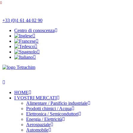
+33 (0)1 61 44 02 90
Centro di conoscenza
HOME
I VOSTRI MERCATI
Alimentare / Panificio industriale
Prodotti chimici / Acqua
Elettronica / Semiconduttori
Energia / Elettricità
Aerospaziale
Automobile