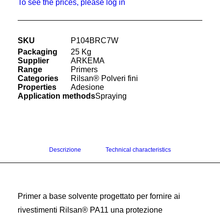
Kynar® PVDF
To see the prices, please log in
Kepstan® PEKK
Scotchcast™ polveri epossidiche
Saint-Gobain Polveri
Saint-Gobain Attrezzatura
SKU
P104BRC7W
GAMME DI PRODOTTI
Elettrolisi selettiva
Packaging
25 Kg
Teflon™ Rivestimenti industriali
Supplier
ARKEMA
Loctite® Materiali elettronici
Range
Primers
Bonderite® Lubrificanti industriali
Categories
Rilsan® Polveri fini
Rilsan® Polveri fini
Properties
Adesione
Application methods
Spraying
Pebax® Elastomeri
Kepstan® PEKK
Kynar® PVDF
Scotchcast® Polveri epossidiche
Polveri per proiezione di fiamma Saint Gobain
Attrezzatura Saint-Gobain
Descrizione
Technical characteristics
Elettroliti per l’elettrolisi selettiva
Rivestimenti eco-responsabili
MERCATI
Aerospaziale
Alimentare / Panificio industriale
Primer a base solvente progettato per fornire ai
Automobile
rivestimenti Rilsan® PA11 una protezione
Carta / Tessuto