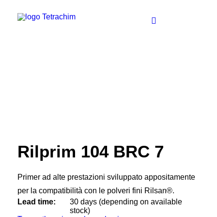
soluzioni
Alimentare / Panificio industriale
negozio
Prodotti chimici / Acqua
Elettronica / Semiconduttori
Energia / Elettricità
Aerospaziale
Automobile
Carta / Tessuto
Imballaggio
Salute
TEFLON™ RIVESTIMENTI INDUSTRIALI
Teflon™ PTFE
Rilprim 104 BRC 7
Teflon™ PFA
Teflon™ FEP
Teflon™ ETFE
Primer ad alte prestazioni sviluppato appositamente
Teflon™ Onecoats
Loctite® Materiali elettronici
per la compatibilità con le polveri fini Rilsan®.
Rilsan® Polveri fini
Lead time:
30 days (depending on available
Pebax® Elastomeri
stock)