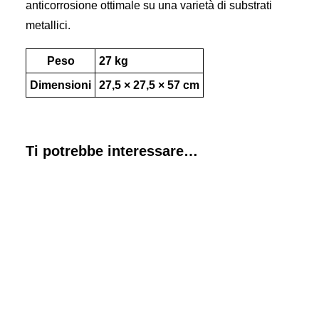
Elettronici / Semiconduttori
anticorrosione ottimale su una varietà di substrati
Energia / Elettricità
metallici.
Imballaggio
Prodotti chimici / Acqua
Salute
Peso
27 kg
MARCHI
Dimensioni
27,5 × 27,5 × 57 cm
Chemours
Henkel
ARKEMA
3M
Saint-Gobain
Ti potrebbe interessare…
Lorilleux
Team
Azienda
Qualità e certificazioni
correlati