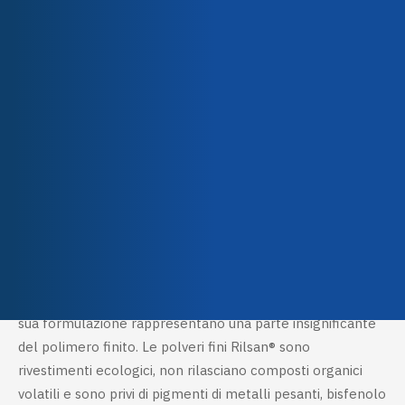
Properties
Resistenza chimica
,
Team
Resistenza all'abrasione
,
Azienda
Isolamento
,
Approvato per
Qualità e certificazioni
l'alimentazione
,
Resistenza
alla corrosione
Application methods
Fluid bed dipping
Descrizione
Technical characteristics
La poliammide 11 è un polimero composto al 100% da
carbonio organico rinnovabile. Gli additivi necessari per la
sua formulazione rappresentano una parte insignificante
del polimero finito. Le polveri fini Rilsan® sono
rivestimenti ecologici, non rilasciano composti organici
volatili e sono privi di pigmenti di metalli pesanti, bisfenolo