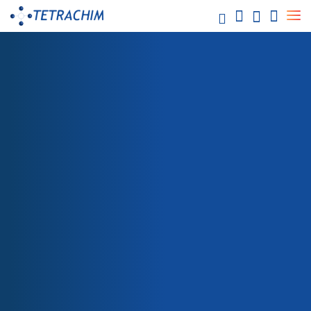
Le nostre
soluzioni
Alimentare / Panificio industriale
Prodotti chimici / Acqua
Elettronica / Semiconduttori
Energia / Elettricità
Aerospaziale
NEGOZIO
T NOIR/NERO 7450 AC
Automobile
Carta / Tessuto
Imballaggio
Salute
Teflon™ Rivestimenti industriali
Teflon™ PTFE
Teflon™ PFA
Teflon™ FEP
Teflon™ ETFE