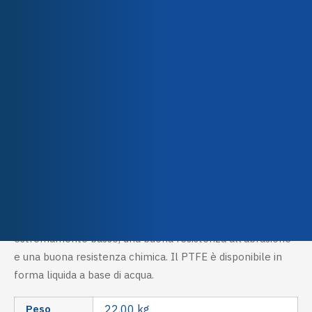
Team
Application methods
Spraying
Azienda
Qualità e certificazioni
Descrizione
Technical characteristics
I rivestimenti antiaderenti in PTFE (politetrafluoroetilene)
sono sistemi a due strati (primer/top coat) o a tre strati
(primer/mid coat/top coat). Questi prodotti hanno la più
alta temperatura di esercizio di qualsiasi altro
fluoroplastico (260°C), un coefficiente di attrito
estremamente basso, una buona resistenza all’abrasione
e una buona resistenza chimica. Il PTFE è disponibile in
forma liquida a base di acqua.
Peso
22,00 kg