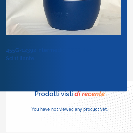
455G-12392 Intermedio PTFE Nero
Scintillante
Prodotti visti
di recente
You have not viewed any product yet.