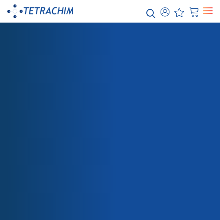
Le nostre
soluzioni
Alimentare / Panificio industriale
Prodotti chimici / Acqua
Elettronica / Semiconduttori
Energia / Elettricità
Aerospaziale
NEGOZIO
857G-293 INTERMEDIO PTFE PELTRO
Automobile
Carta / Tessuto
Imballaggio
Salute
Teflon™ Rivestimenti industriali
Teflon™ PTFE
Teflon™ PFA
Teflon™ FEP
Teflon™ ETFE