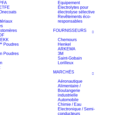
 PFA
Equipement
 ETFE
Électrolytes pour
Onecoats
électrolyse sélective
Revêtements éco-
tériaux
responsables
es
stomères
FOURNISSEURS
DF
PEKK
Chemours
™ Poudres
Henkel
ARKEMA
in Poudres
3M
Saint-Gobain
in
Lorilleux
t
MARCHÉS
Aéronautique
Alimentaire /
Boulangerie
industrielle
Automobile
Chimie / Eau
Electronique / Semi-
conducteurs