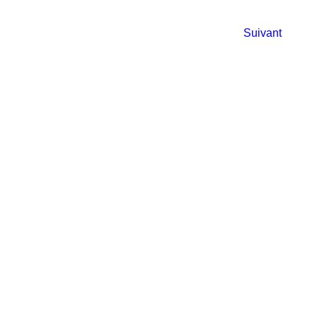
Suivant
nditionnement
 produits
la bonne quantité du
it afin d'économiser
et de l'argent et de