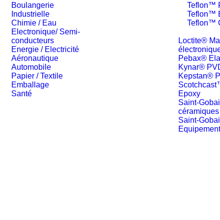
Boulangerie
Teflon™
Industrielle
Teflon™
Chimie / Eau
Teflon™ 
Electronique/ Semi-
conducteurs
Loctite® Ma
Energie / Electricité
électroniqu
Aéronautique
Pebax® Ela
Automobile
Kynar® PV
Papier / Textile
Kepstan® 
Emballage
Scotchcast
Santé
Epoxy
Saint-Goba
céramiques
Saint-Goba
Equipemen