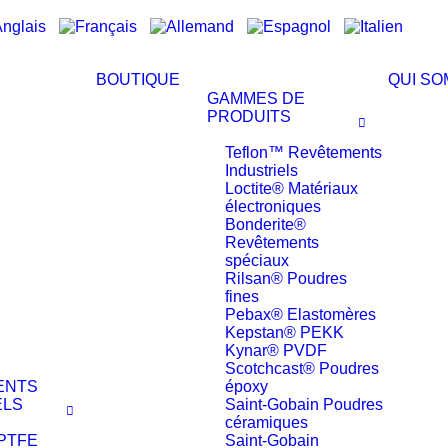
BOUTIQUE
QUI S
GAMMES DE
PRODUITS
Teflon™ Revêtements
Industriels
Loctite® Matériaux
électroniques
Bonderite®
Revêtements
spéciaux
Rilsan® Poudres
fines
Pebax® Elastomères
Kepstan® PEKK
Kynar® PVDF
Scotchcast® Poudres
ENTS
époxy
ELS
Saint-Gobain Poudres
céramiques
 PTFE
Saint-Gobain