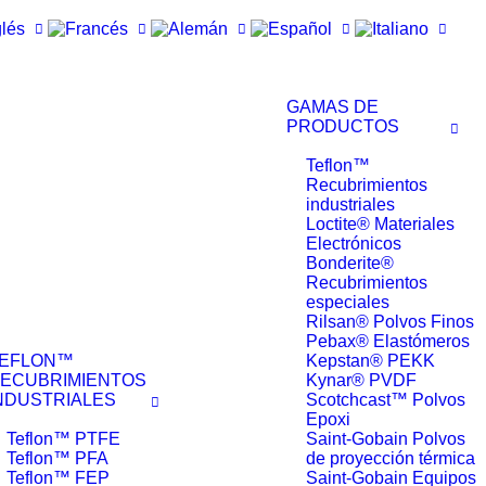
GAMAS DE
PRODUCTOS
Teflon™
Recubrimientos
industriales
Loctite® Materiales
Electrónicos
Bonderite®
Recubrimientos
especiales
Rilsan® Polvos Finos
Pebax® Elastómeros
EFLON™
Kepstan® PEKK
ECUBRIMIENTOS
Kynar® PVDF
NDUSTRIALES
Scotchcast™ Polvos
Epoxi
Teflon™ PTFE
Saint-Gobain Polvos
Teflon™ PFA
de proyección térmica
Teflon™ FEP
Saint-Gobain Equipos