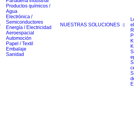
Panadería Industrial
Productos químicos /
Agua
Electrónica /
L
Semiconductores
NUESTRAS SOLUCIONES
e
Energía / Electricidad
R
Aeroespacial
P
Automoción
K
Papel / Textil
K
Embalaje
S
Sanidad
e
S
c
S
d
E