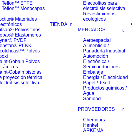
Teflon™ ETFE
Electrolitos para
Teflon™ Monocapas
electrólisis selectiva
Revestimientos
octite® Materiales
ecológicos
lectrónicos
TIENDA
ilsan® Polvos finos
MERCADOS
ebax® Elastomeros
ynar® PVDF
Aeroespacial
epstan® PEKK
Alimenticio /
cotchcast™ Polvos
Panadería Industrial
poxi
Automoción
aint-Gobain Polvos
Electrónica /
erámicos
Semiconductores
aint-Gobain pistolas
Embalaje
e proyección térmica
Energía / Electricidad
lectrólisis selectiva
Papel / Textil
Productos químicos /
Agua
Sanidad
PROVEEDORES
Chemours
Henkel
ARKEMA