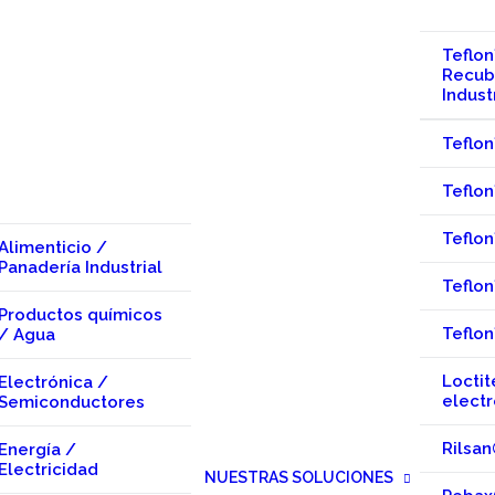
Teflo
Recub
Indust
Teflo
Teflo
Teflo
Alimenticio /
Panadería Industrial
Teflo
Productos químicos
Teflo
/ Agua
Loctit
Electrónica /
electr
Semiconductores
Rilsan
Energía /
Electricidad
NUESTRAS SOLUCIONES