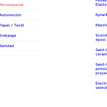
Peba
Elast
Aeroespacial
Kynar
Automoción
Kepst
Papel / Textil
Scotc
Embalaje
epoxi
Sanidad
Saint-
cerám
Saint-
pistol
proye
Electr
select