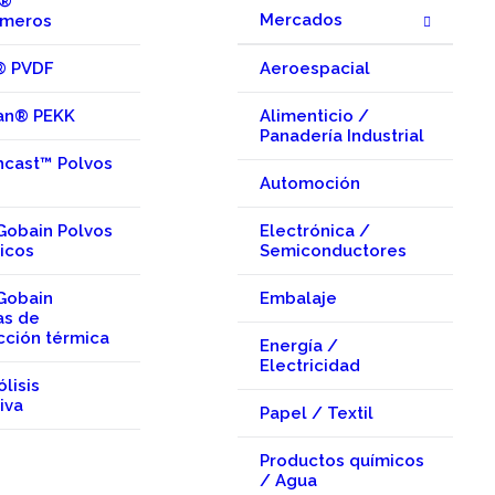
x®
Mercados
omeros
® PVDF
Aeroespacial
an® PEKK
Alimenticio /
Panadería Industrial
hcast™ Polvos
Automoción
Gobain Polvos
Electrónica /
icos
Semiconductores
Gobain
Embalaje
as de
cción térmica
Energía /
Electricidad
ólisis
iva
Papel / Textil
Productos químicos
/ Agua