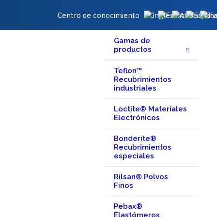
Centro de conocimiento
Gamas de
productos
Teflon™
Recubrimientos
industriales
Loctite® Materiales
Electrónicos
Bonderite®
Recubrimientos
especiales
Rilsan® Polvos
Finos
Pebax®
Elastómeros