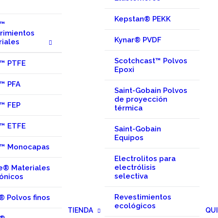
Kepstan® PEKK
n™
rimientos
Kynar® PVDF
riales
Scotchcast™ Polvos
n™ PTFE
Epoxi
n™ PFA
Saint-Gobain Polvos
de proyección
n™ FEP
térmica
n™ ETFE
Saint-Gobain
Equipos
n™ Monocapas
Electrolitos para
electrólisis
e® Materiales
selectiva
ónicos
Revestimientos
® Polvos finos
ecológicos
TIENDA
QU