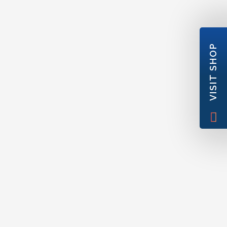
VISIT SHOP
las, trenes de aterrizaje, fijaciones, filtros, rejillas,
do, sistema de embrague, refrigeración),
itos de aceite…
rres, decoración interior de cabinas
Por qué elegirnos?
trachim está certificada conforme a la norma
9120 de Sistemas de Gestión de Calidad -
quisitos aeroespaciales para distribuidores