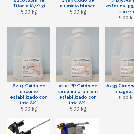
#106 Alúmina
#183 Óxido de
#195 Alú
Titania (87/13)
aluminio blanco
esférica (99
5,00 kg
5,00 kg
pureza
5,00 k
#204 Óxido de
#204PR Óxido de
#233 Circon
circonio
circonio premium
magnes
estabilizado con
estabilizado con
5,00 k
itria 8%.
itria 8%.
5,00 kg
5,00 kg