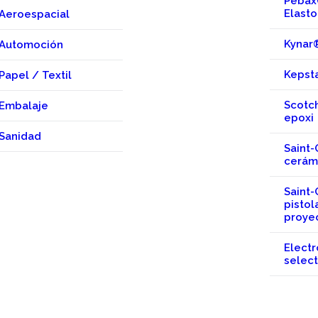
Peba
Elast
Aeroespacial
Kynar
Automoción
Kepst
Papel / Textil
Scotc
Embalaje
epoxi
Sanidad
Saint-
cerám
Saint-
pistol
proye
Electr
select