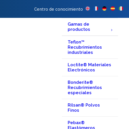
Centro de conocimiento
Gamas de
productos
Teflon™
Recubrimientos
industriales
Loctite® Materiales
Electrónicos
Bonderite®
Recubrimientos
especiales
Rilsan® Polvos
Finos
Pebax®
Elastómeros