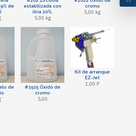
mina
#202 Zirconia
#2022 Óxido de
,9% de
estabilizada con
cromo
)
itria 20%.
5,00 kg
g
5,00 kg
Kit de arranque
EZ-Jet
1,00 P
ato de
#2525 Óxido de
io
cromo
g
5,00