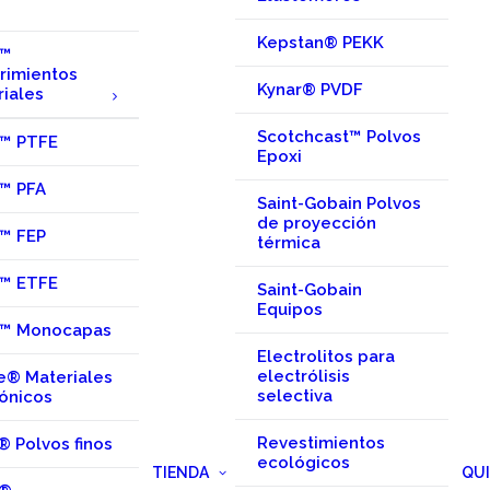
Kepstan® PEKK
n™
rimientos
Kynar® PVDF
riales
Scotchcast™ Polvos
n™ PTFE
Epoxi
n™ PFA
Saint-Gobain Polvos
de proyección
n™ FEP
térmica
n™ ETFE
Saint-Gobain
Equipos
n™ Monocapas
Electrolitos para
electrólisis
e® Materiales
selectiva
ónicos
Revestimientos
® Polvos finos
ecológicos
TIENDA
QU