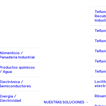
Teflo
Recub
Indust
Teflo
Teflo
Teflo
Alimenticio /
Panadería Industrial
Teflo
Productos químicos
Teflo
/ Agua
Loctit
Electrónica /
electr
Semiconductores
Rilsan
Energía /
Electricidad
NUESTRAS SOLUCIONES