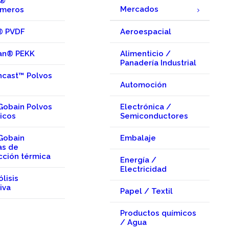
x®
Mercados
omeros
® PVDF
Aeroespacial
an® PEKK
Alimenticio /
Panadería Industrial
hcast™ Polvos
Automoción
Gobain Polvos
Electrónica /
icos
Semiconductores
Gobain
Embalaje
as de
cción térmica
Energía /
Electricidad
ólisis
iva
Papel / Textil
Productos químicos
/ Agua