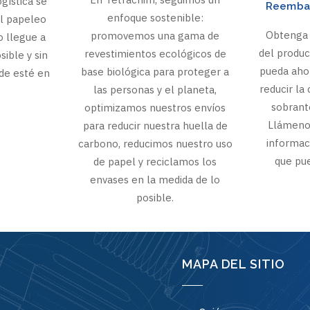
gística se
Reembal
enfoque sostenible:
l papeleo
Obtenga 
promovemos una gama de
o llegue a
del produ
revestimientos ecológicos de
sible y sin
pueda ahor
base biológica para proteger a
de esté en
reducir la
las personas y el planeta,
sobrante
optimizamos nuestros envíos
Llámeno
para reducir nuestra huella de
informac
carbono, reducimos nuestro uso
que pu
de papel y reciclamos los
envases en la medida de lo
posible.
MAPA DEL SITIO