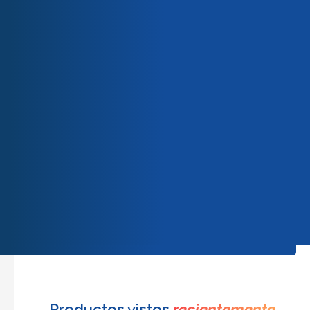
Nuestro equipo
Nuestros compromisos
Peso
6,00 kg
Calidad y certificaciones
Dimensiones
25,00 × 25,00 × 35,00 cm
Productos
relacionados
No se ha encontrado nada.
Productos vistos
recientemente