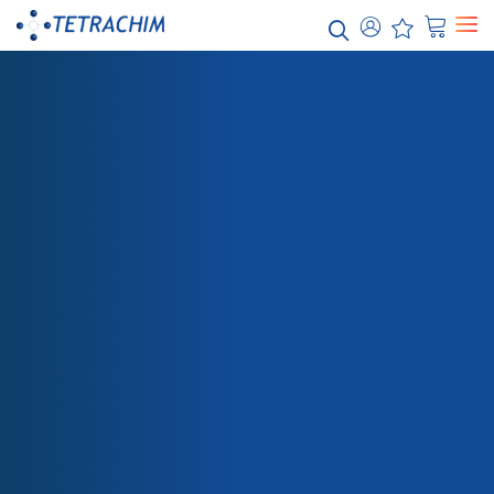
Nuestras
soluciones
Alimenticio / Panadería Industrial
Productos químicos / Agua
Electrónica / Semiconductores
Energía / Electricidad
Aeroespacial
TIENDA
459G-644 IMPRIMACIÓN VERDE
Automoción
Papel / Textil
Embalaje
Sanidad
Teflon™ Recubrimientos Industriales
Teflon™ PTFE
Teflon™ PFA
Teflon™ FEP
Teflon™ ETFE