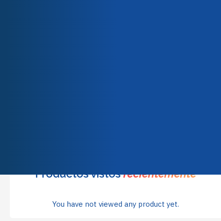
Nuestro equipo
Nuestros compromisos
Calidad y certificaciones
Productos
relacionados
No se ha encontrado nada.
Productos vistos
recientemente
You have not viewed any product yet.