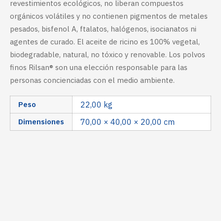
revestimientos ecológicos, no liberan compuestos
orgánicos volátiles y no contienen pigmentos de metales
pesados, bisfenol A, ftalatos, halógenos, isocianatos ni
agentes de curado. El aceite de ricino es 100% vegetal,
biodegradable, natural, no tóxico y renovable. Los polvos
finos Rilsan® son una elección responsable para las
personas concienciadas con el medio ambiente.
Peso
22,00 kg
Dimensiones
70,00 × 40,00 × 20,00 cm
relacionados