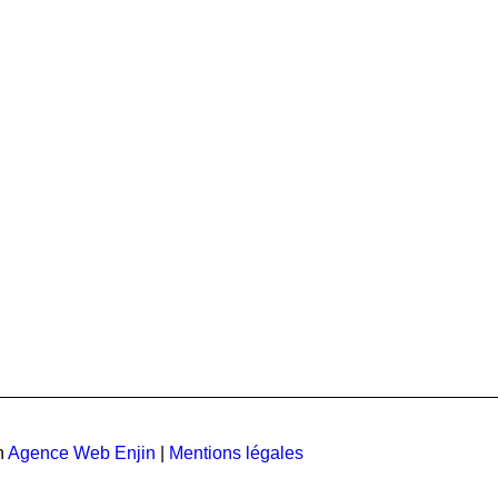
AN DU SITE
LIENS UTILES
i nous sommes
Contact
s Marchés
Votre compte
 solutions
Centre de connaissances
 partenaires
Conditions générales de 
ualités
Formulaire de signalemen
problème
n
Agence Web Enjin
|
Mentions légales