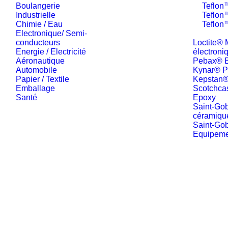
Boulangerie
Teflo
Industrielle
Teflo
Chimie / Eau
Teflon
Electronique/ Semi-
conducteurs
Loctite® 
Energie / Electricité
électroni
Aéronautique
Pebax® E
Automobile
Kynar® 
Papier / Textile
Kepstan
Emballage
Scotchca
Santé
Epoxy
Saint-Go
céramiqu
Saint-Go
Equipeme