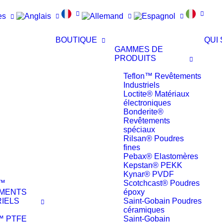
es
BOUTIQUE
QUI
GAMMES DE
PRODUITS
Teflon™ Revêtements
Industriels
Loctite® Matériaux
électroniques
Bonderite®
Revêtements
spéciaux
Rilsan® Poudres
fines
Pebax® Elastomères
Kepstan® PEKK
Kynar® PVDF
™
Scotchcast® Poudres
MENTS
époxy
IELS
Saint-Gobain Poudres
céramiques
n™ PTFE
Saint-Gobain