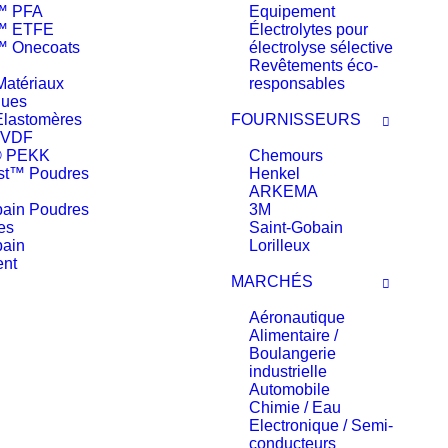
n™ PFA
Equipement
n™ ETFE
Électrolytes pour
™ Onecoats
électrolyse sélective
Revêtements éco-
Matériaux
responsables
ques
lastomères
FOURNISSEURS
PVDF
® PEKK
Chemours
st™ Poudres
Henkel
ARKEMA
bain Poudres
3M
es
Saint-Gobain
bain
Lorilleux
nt
MARCHÉS
Aéronautique
Alimentaire /
Boulangerie
industrielle
Automobile
Chimie / Eau
Electronique / Semi-
conducteurs