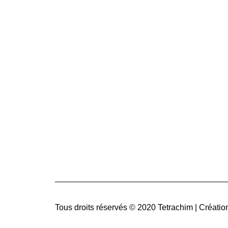
PL
12 rue de la Mare Blanche
77186 NOISIEL, FRANCE
Qu
+33 (0)1 61 44 02 90
Vo
Nos
info@tetrachim.com
Nos
Act
Tous droits réservés © 2020 Tetrachim | Créatio