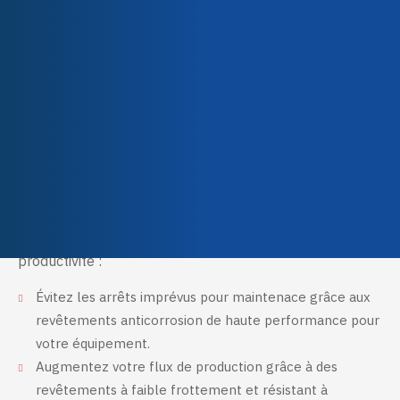
Qualité & Certifications
Pourquoi nous choisir?
Que vous travailliez dans l’industrie du papier ou du
textile, Tetrachim peut vous aider à répondre à vos
exigences les plus élevées en termes de qualité et de
productivité :
Évitez les arrêts imprévus pour maintenace grâce aux
revêtements anticorrosion de haute performance pour
votre équipement.
Augmentez votre flux de production grâce à des
revêtements à faible frottement et résistant à