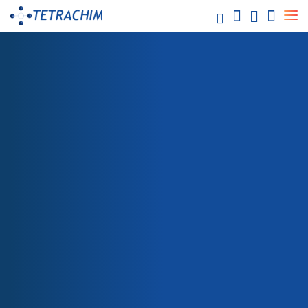
Vos
marchés
Alimentaire / Boulangerie Industrielle
Chimie / Eau
Electronique/ Semi-conducteurs
Energie / Electricité
Aéronautique
VOS MARCHÉS
PAPIER / TEXTILE
Automobile
Papier / Textile
Emballage
Santé
PAPIER / TEXTILE
Teflon™ Revêtements industriels
Vers une
meilleure productivité
Teflon™ PTFE
Teflon™ PFA
Les propriétaires d’usines de pâtes et papiers luttent
Teflon™ ETFE
Teflon™ Onecoats
constamment contre la corrosion, mais ils doivent