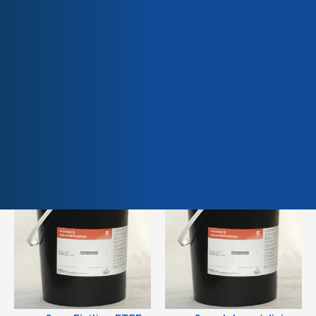
Qualité & Certifications
532-6210 Finition ETFE
Transparente Fine
Couche
10 Kg
532-6314 Intermédiaire
532-6405 Primaire ETFE
ETFE Vert
poudre vert
10,00 kg
10,00 kg