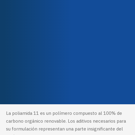
Polyamide
Nuestro equipo
Categorías
Rilsan®
,
Revestimientos
Nuestros compromisos
Polvos
ecológicos
Calidad y certificaciones
Finos
Propiedades
Resistencia a la corrosión
,
Resistencia química
,
Resistencia a la abrasión
,
Aislante
Métodos de aplicación
Electrostatic spraying
Descripción
Características técnicas
La poliamida 11 es un polímero compuesto al 100% de
carbono orgánico renovable. Los aditivos necesarios para
su formulación representan una parte insignificante del