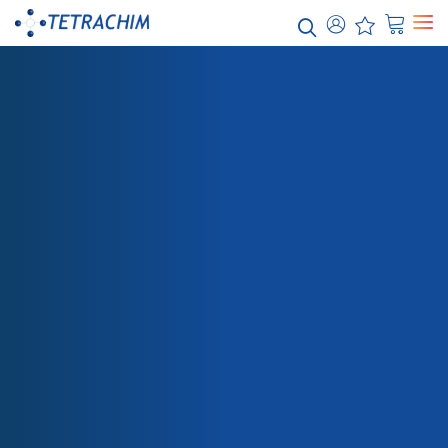
Nuestras
soluciones
Alimenticio / Panadería Industrial
Productos químicos / Agua
Electrónica / Semiconductores
Energía / Electricidad
Aeroespacial
TIENDA
ESY NEGRO 7260
Automoción
Papel / Textil
Embalaje
Sanidad
Teflon™ Recubrimientos Industriales
Teflon™ PTFE
Teflon™ PFA
Teflon™ FEP
Teflon™ ETFE