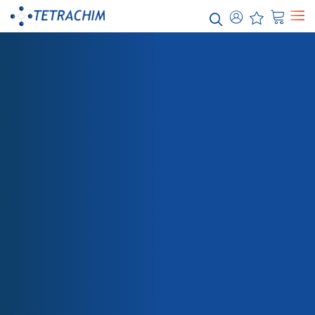
Nuestras
soluciones
Alimenticio / Panadería Industrial
Productos químicos / Agua
Electrónica / Semiconductores
Energía / Electricidad
Aeroespacial
TIENDA
LOCTITE ECI 1011 E&C
Automoción
Papel / Textil
Embalaje
Sanidad
Teflon™ Recubrimientos Industriales
Teflon™ PTFE
Teflon™ PFA
Teflon™ FEP
Teflon™ ETFE