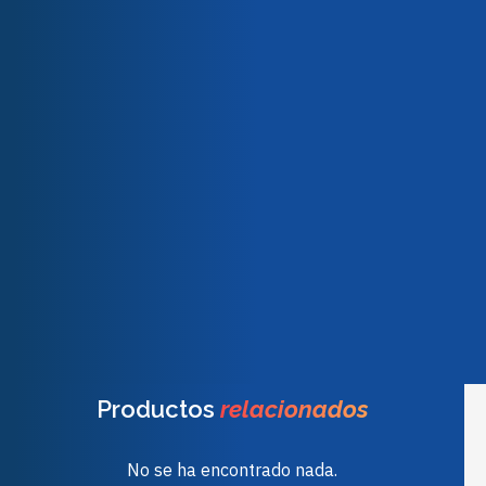
Nuestro equipo
LOCTITE® ECI 1011 E&C es una tinta de plata altamente
Nuestros compromisos
conductora que permite una mayor flexibilidad de diseño,
Calidad y certificaciones
una reducción de costes gracias a un menor consumo de
tinta y una mayor capacidad de conducción de corriente.
Puede utilizarse en aplicaciones de tarjetas inteligentes,
circuitos flexibles, placas de circuito impreso,
interruptores de membrana y RFID.
Peso
0,26 kg
Dimensiones
8,00 × 8,00 × 8,00 cm
Productos
relacionados
No se ha encontrado nada.