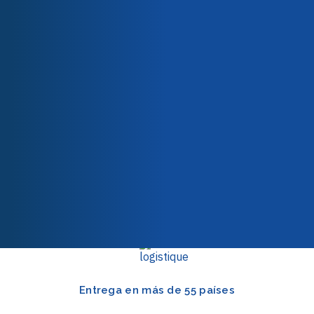
Nuestro equipo
Nuestros compromisos
Calidad y certificaciones
Línea directa técnica
Tenemos más de 20 años de experiencia en
revestimientos especiales y tintas conductoras.
Permítanos guiarle a través de más de 400 referencias
para elegir la solución adecuada para su proyecto.
Llámenos para enviarnos sus solicitudes de lunes a viernes
al
+33 (0)1 61 44 02 90
Entrega en más de 55 países