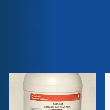
Qualité & Certifications
est disponible sous forme de liquide à base d’eau.
Poids
22,00 kg
Dimensions
30,00 × 30,00 × 52,00 cm
Produits
liés