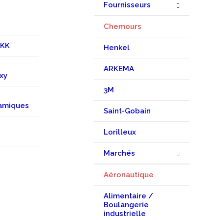
Fournisseurs
F
Chemours
EKK
Henkel
ARKEMA
xy
3M
amiques
Saint-Gobain
Lorilleux
Marchés
Aéronautique
Alimentaire /
Boulangerie
industrielle