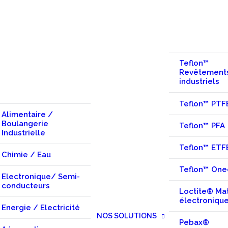
Teflon™
Revêtement
industriels
Teflon™ PTF
Alimentaire /
Boulangerie
Teflon™ PFA
Industrielle
Teflon™ ETF
Chimie / Eau
Teflon™ One
Electronique/ Semi-
conducteurs
Loctite® Ma
électroniqu
Energie / Electricité
NOS SOLUTIONS
Pebax®