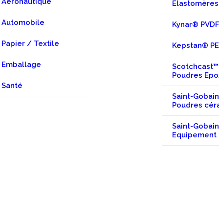
Aéronautique
Elastomères
Automobile
Kynar® PVD
Papier / Textile
Kepstan® P
Emballage
Scotchcast™
Poudres Epo
Santé
Saint-Gobain
Poudres cér
Saint-Gobain
Equipement