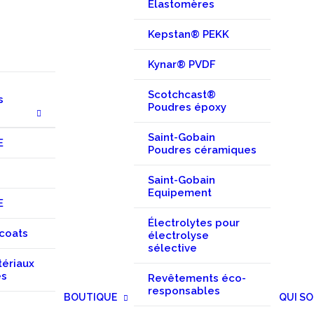
Elastomères
Kepstan® PEKK
Kynar® PVDF
Scotchcast®
s
Poudres époxy
Saint-Gobain
E
Poudres céramiques
Saint-Gobain
Equipement
E
Électrolytes pour
coats
électrolyse
sélective
tériaux
es
Revêtements éco-
responsables
BOUTIQUE
QUI S