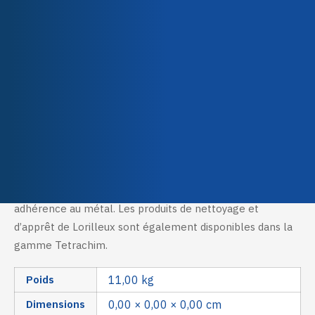
Qualité & Certifications
surface
,
Résistance à la
corrosion
Méthodes d'application
Selective electrolysis
Description
Caractéristiques techniques
L’électrolyte de métallisation Nickelstar nécessite une
préparation de surface spécifique pour assurer une bonne
adhérence au métal. Les produits de nettoyage et
d’apprêt de Lorilleux sont également disponibles dans la
gamme Tetrachim.
Poids
11,00 kg
Dimensions
0,00 × 0,00 × 0,00 cm