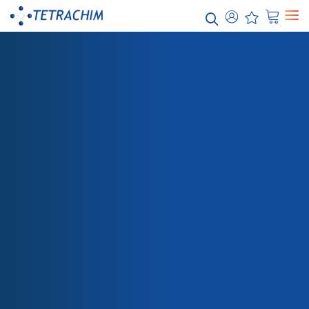
Nos
solutions
Alimentaire / Boulangerie Industrielle
Chimie / Eau
Electronique/ Semi-conducteurs
Energie / Electricité
Aéronautique
BOUTIQUE
ELECTROLYTE NICKELSTAR
Automobile
Papier / Textile
Emballage
Santé
Teflon™ Revêtements industriels
Teflon™ PTFE
Teflon™ PFA
Teflon™ ETFE
Teflon™ Onecoats