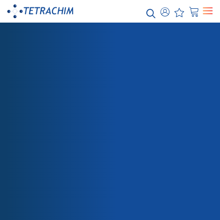
Nos
solutions
Alimentaire / Boulangerie Industrielle
Chimie / Eau
Electronique/ Semi-conducteurs
Energie / Electricité
Aéronautique
BOUTIQUE
LOCTITE 7063
Automobile
Papier / Textile
Emballage
Santé
Teflon™ Revêtements industriels
Teflon™ PTFE
Teflon™ PFA
Teflon™ ETFE
Teflon™ Onecoats