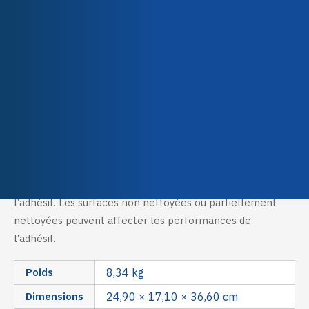
Méthodes d'application
Spraying, Wiping
Qualité & Certifications
Description
Caractéristiques techniques
LOCTITE® SF 7063 n’a aucun effet sur la vitesse de
polymérisation ou la résistance finale des adhésifs
LOCTITE®, si ce n’est de fournir une surface propre pour
une bonne adhérence et une bonne polymérisation de
l’adhésif. Les surfaces non nettoyées ou partiellement
nettoyées peuvent affecter les performances de
l’adhésif.
Poids
8,34 kg
Dimensions
24,90 × 17,10 × 36,60 cm