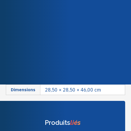
Qualité & Certifications
Description
Caractéristiques techniques
La BONDERITE® L-GP 502 est utilisée pour la formation
de films lubrifiants secs et de revêtements conducteurs
d’électricité. Il est normalement utilisé pour la
lubrification par film sec, les revêtements conducteurs
d’électricité et le traitement des filets de vis.
Poids
22,16 kg
Dimensions
28,50 × 28,50 × 46,00 cm
Produits
liés