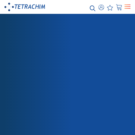
Nos
solutions
Alimentaire / Boulangerie Industrielle
Chimie / Eau
Electronique/ Semi-conducteurs
Energie / Electricité
Aéronautique
BOUTIQUE
BONDERITE L-GP 502
Automobile
Papier / Textile
Emballage
Santé
Teflon™ Revêtements industriels
Teflon™ PTFE
Teflon™ PFA
Teflon™ ETFE
Teflon™ Onecoats