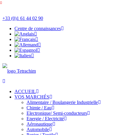
+33 (0)1 61 44 02 90
Centre de connaissances
ACCUEIL
VOS MARCHÉS
Alimentaire / Boulangerie Industrielle
Chimie / Eau
Electronique/ Semi-conducteurs
Energie / Electricité
Aéronautique
Automobile
Papier / Textile