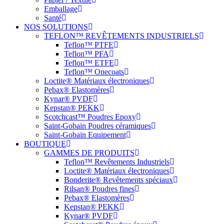
Emballage
Santé
NOS SOLUTIONS
TEFLON™ REVÊTEMENTS INDUSTRIELS
Teflon™ PTFE
Teflon™ PFA
Teflon™ ETFE
Teflon™ Onecoats
Loctite® Matériaux électroniques
Pebax® Elastomères
Kynar® PVDF
Kepstan® PEKK
Scotchcast™ Poudres Epoxy
Saint-Gobain Poudres céramiques
Saint-Gobain Equipement
BOUTIQUE
GAMMES DE PRODUITS
Teflon™ Revêtements Industriels
Loctite® Matériaux électroniques
Bonderite® Revêtements spéciaux
Rilsan® Poudres fines
Pebax® Elastomères
Kepstan® PEKK
Kynar® PVDF