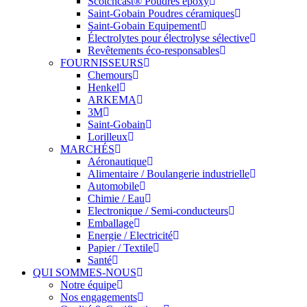
Scotchcast® Poudres époxy
Saint-Gobain Poudres céramiques
Saint-Gobain Equipement
Électrolytes pour électrolyse sélective
Revêtements éco-responsables
FOURNISSEURS
Chemours
Henkel
ARKEMA
3M
Saint-Gobain
Lorilleux
MARCHÉS
Aéronautique
Alimentaire / Boulangerie industrielle
Automobile
Chimie / Eau
Electronique / Semi-conducteurs
Emballage
Energie / Electricité
Papier / Textile
Santé
QUI SOMMES-NOUS
Notre équipe
Nos engagements